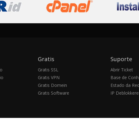
Gratis
Suporte
io
Gratis SSL
Abrir Ticket
io
Gratis VPN
Base de Conh
Gratis Domein
Estado da Re
Gratis Software
IP Deblokkere