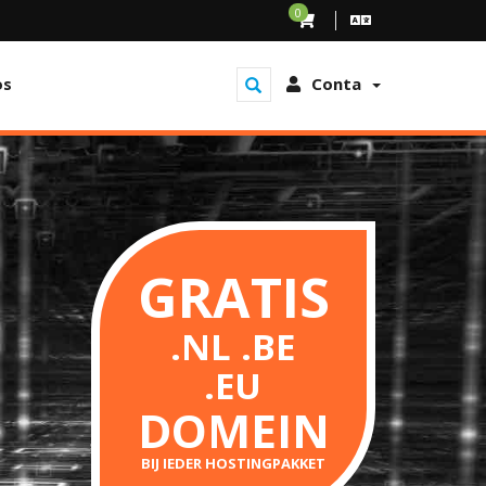
0
os
Conta
GRATIS
.NL .BE
.EU
DOMEIN
BIJ IEDER HOSTINGPAKKET