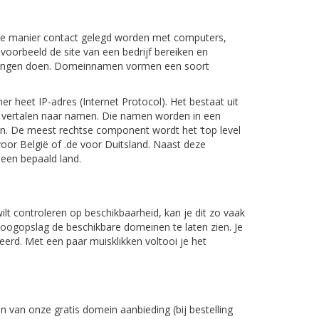
ke manier contact gelegd worden met computers,
voorbeeld de site van een bedrijf bereiken en
stellingen doen. Domeinnamen vormen een soort
eet IP-adres (Internet Protocol). Het bestaat uit
e vertalen naar namen. Die namen worden in een
. De meest rechtse component wordt het ‘top level
oor België of .de voor Duitsland. Naast deze
 een bepaald land.
t controleren op beschikbaarheid, kan je dit zo vaak
 oogopslag de beschikbare domeinen te laten zien. Je
erd. Met een paar muisklikken voltooi je het
n van onze gratis domein aanbieding (bij bestelling