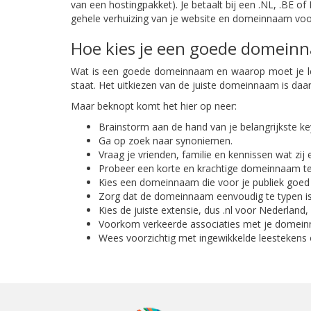
van een hostingpakket). Je betaalt bij een .NL, .BE o
gehele verhuizing van je website en domeinnaam voo
Hoe kies je een goede domein
Wat is een goede domeinnaam en waarop moet je let
staat. Het uitkiezen van de juiste domeinnaam is d
Maar beknopt komt het hier op neer:
Brainstorm aan de hand van je belangrijkste k
Ga op zoek naar synoniemen.
Vraag je vrienden, familie en kennissen wat zij 
Probeer een korte en krachtige domeinnaam t
Kies een domeinnaam die voor je publiek goed 
Zorg dat de domeinnaam eenvoudig te typen is
Kies de juiste extensie, dus .nl voor Nederland, 
Voorkom verkeerde associaties met je domei
Wees voorzichtig met ingewikkelde leestekens of