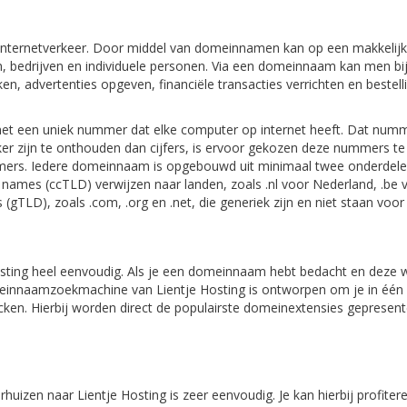
 internetverkeer. Door middel van domeinnamen kan op een makkelij
n, bedrijven en individuele personen. Via een domeinnaam kan men bij
jken, advertenties opgeven, financiële transacties verrichten en be
een uniek nummer dat elke computer op internet heeft. Dat nummer h
er zijn te onthouden dan cijfers, is ervoor gekozen deze nummers t
rs. Iedere domeinnaam is opgebouwd uit minimaal twee onderdelen
ames (ccTLD) verwijzen naar landen, zoals .nl voor Nederland, .be v
(gTLD), zoals .com, .org en .net, die generiek zijn en niet staan voor
sting heel eenvoudig. Als je een domeinnaam hebt bedacht en deze wil
 domeinnaamzoekmachine van Lientje Hosting is ontworpen om je in één
en. Hierbij worden direct de populairste domeinextensies gepresente
zen naar Lientje Hosting is zeer eenvoudig. Je kan hierbij profitere