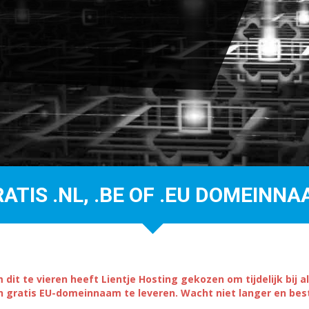
ATIS .NL, .BE OF .EU DOMEINN
m dit te vieren heeft Lientje Hosting gekozen om tijdelijk bij
gratis EU-domeinnaam te leveren. Wacht niet langer en bes