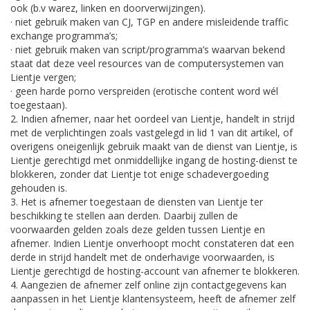
ook (b.v warez, linken en doorverwijzingen).
· niet gebruik maken van CJ, TGP en andere misleidende traffic
exchange programma’s;
· niet gebruik maken van script/programma’s waarvan bekend
staat dat deze veel resources van de computersystemen van
Lientje vergen;
· geen harde porno verspreiden (erotische content word wél
toegestaan).
2. Indien afnemer, naar het oordeel van Lientje, handelt in strijd
met de verplichtingen zoals vastgelegd in lid 1 van dit artikel, of
overigens oneigenlijk gebruik maakt van de dienst van Lientje, is
Lientje gerechtigd met onmiddellijke ingang de hosting-dienst te
blokkeren, zonder dat Lientje tot enige schadevergoeding
gehouden is.
3. Het is afnemer toegestaan de diensten van Lientje ter
beschikking te stellen aan derden. Daarbij zullen de
voorwaarden gelden zoals deze gelden tussen Lientje en
afnemer. Indien Lientje onverhoopt mocht constateren dat een
derde in strijd handelt met de onderhavige voorwaarden, is
Lientje gerechtigd de hosting-account van afnemer te blokkeren.
4. Aangezien de afnemer zelf online zijn contactgegevens kan
aanpassen in het Lientje klantensysteem, heeft de afnemer zelf