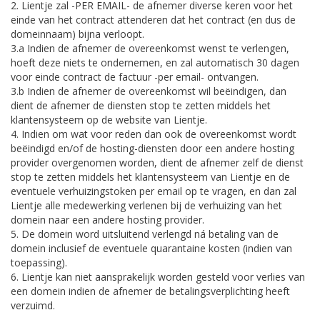
2. Lientje zal -PER EMAIL- de afnemer diverse keren voor het
einde van het contract attenderen dat het contract (en dus de
domeinnaam) bijna verloopt.
3.a Indien de afnemer de overeenkomst wenst te verlengen,
hoeft deze niets te ondernemen, en zal automatisch 30 dagen
voor einde contract de factuur -per email- ontvangen.
3.b Indien de afnemer de overeenkomst wil beëindigen, dan
dient de afnemer de diensten stop te zetten middels het
klantensysteem op de website van Lientje.
4. Indien om wat voor reden dan ook de overeenkomst wordt
beëindigd en/of de hosting-diensten door een andere hosting
provider overgenomen worden, dient de afnemer zelf de dienst
stop te zetten middels het klantensysteem van Lientje en de
eventuele verhuizingstoken per email op te vragen, en dan zal
Lientje alle medewerking verlenen bij de verhuizing van het
domein naar een andere hosting provider.
5. De domein word uitsluitend verlengd ná betaling van de
domein inclusief de eventuele quarantaine kosten (indien van
toepassing).
6. Lientje kan niet aansprakelijk worden gesteld voor verlies van
een domein indien de afnemer de betalingsverplichting heeft
verzuimd.